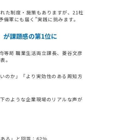
れた制度・施策もありますが、21社
”予備軍にも届く”実践に挑みます。
」が課題感の第1位に
・均等局 職業生活両立課長、菱谷文彦
発表。
良いのか」「より実効性のある周知方
以下のような企業現場のリアルな声が
ある」と回答：62％