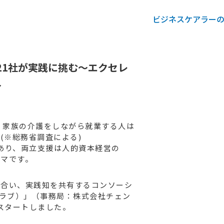
ビジネスケアラー
21社が実践に挑む～エクセレ
～
、家族の介護をしながら就業する人は
。(※総務省調査による)
あり、両立支援は人的資本経営の
ーマです。
び合い、実践知を共有するコンソーシ
クラブ）」（事務局：株式会社チェン
をスタートしました。