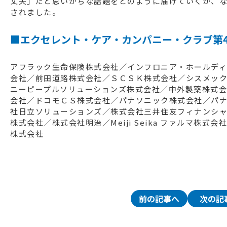
丈夫」だと思いがちな話題をどのように届けていくか、
されました。
■
エクセレント・ケア・カンパニー・クラブ第
アフラック生命保険株式会社／インフロニア・ホールデ
会社／前田道路株式会社／ＳＣＳＫ株式会社／シスメッ
ニーピープルソリューションズ株式会社／中外製薬株式会
会社／ドコモＣＳ株式会社／パナソニック株式会社／パ
社日立ソリューションズ／株式会社三井住友フィナンシャ
株式会社／株式会社明治／Meiji Seika ファルマ株
株式会社
前の記事へ
次の記